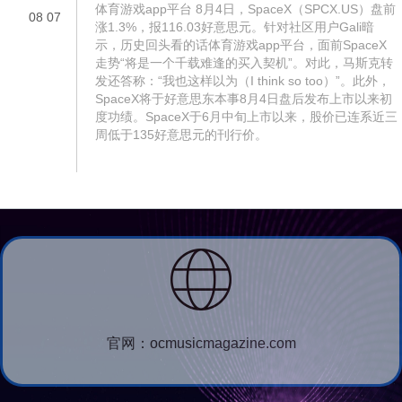
体育游戏app平台 8月4日，SpaceX（SPCX.US）盘前
08
07
涨1.3%，报116.03好意思元。针对社区用户Gali暗
示，历史回头看的话体育游戏app平台，面前SpaceX
走势“将是一个千载难逢的买入契机”。对此，马斯克转
发还答称：“我也这样以为（I think so too）”。此外，
SpaceX将于好意思东本事8月4日盘后发布上市以来初
度功绩。SpaceX于6月中旬上市以来，股价已连系近三
周低于135好意思元的刊行价。
官网：ocmusicmagazine.com